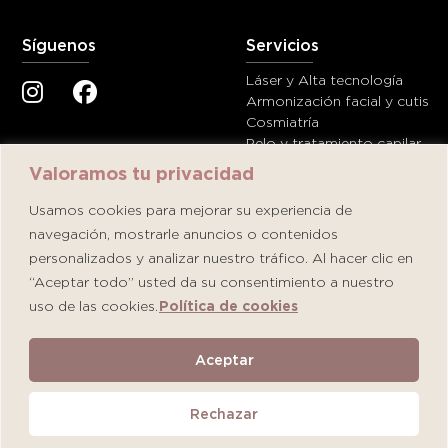
Síguenos
Servicios
Láser y Alta tecnología
Armonización facial y cutis
Cosmiatría
Pelo y tratamiento capilar
Valoramos tu privacidad
Ayuda
Contáctanos
Usamos cookies para mejorar su experiencia de
navegación, mostrarle anuncios o contenidos
Términos y condiciones
servicioalcliente@dermatolog
personalizados y analizar nuestro tráfico. Al hacer clic en
Política de privacidad y de
+51 908 902 480
cookies
“Aceptar todo” usted da su consentimiento a nuestro
uso de las cookies.
Política de cookies
Aceptar
Rechazar
© 2025 Todos los derechos reservados